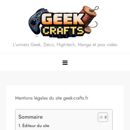
Skip
to
content
L'univers Geek, Déco, High-tech, Manga et jeux vidéo
Mentions légales du site geek-crafts.fr
Sommaire
Éditeur du site