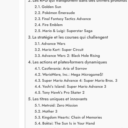
Les RPG qui transportent dans des univers profonds
Golden Sun
Pokémon Émeraude
Final Fantasy Tactics Advance
Fire Emblem
Mario & Luigi: Superstar Saga
La stratégie et les courses qui challengent
Advance Wars
Mario Kart: Super Circuit
Advance Wars 2: Black Hole Rising
Les actions et plates-formers dynamiques
Castlevania: Aria of Sorrow
WarioWare, Inc.: Mega Microgame$!
Super Mario Advance 4: Super Mario Bros. 3
Yoshi’s Island: Super Mario Advance 3
Tony Hawk’s Pro Skater 2
Les titres uniques et innovants
Metroid: Zero Mission
Mother 3
Kingdom Hearts: Chain of Memories
Boktai: The Sun Is in Your Hand