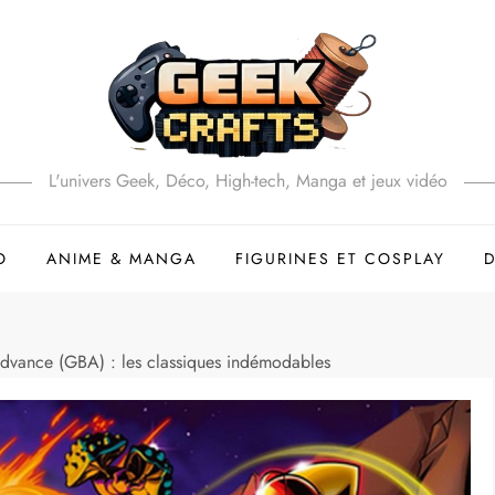
L'univers Geek, Déco, High-tech, Manga et jeux vidéo
O
ANIME & MANGA
FIGURINES ET COSPLAY
dvance (GBA) : les classiques indémodables