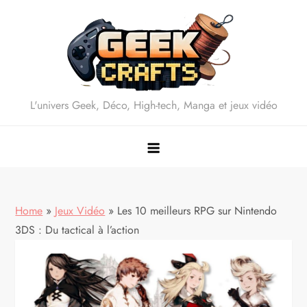
Skip
to
content
L'univers Geek, Déco, High-tech, Manga et jeux vidéo
Home
»
Jeux Vidéo
»
Les 10 meilleurs RPG sur Nintendo
3DS : Du tactical à l’action