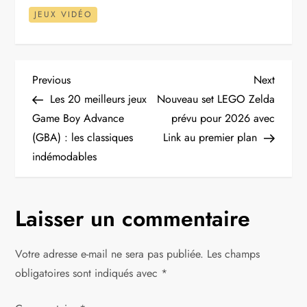
JEUX VIDÉO
N
Previous
Next
Previous
Next
Post
Post
Les 20 meilleurs jeux
Nouveau set LEGO Zelda
a
Game Boy Advance
prévu pour 2026 avec
(GBA) : les classiques
Link au premier plan
v
indémodables
i
g
Laisser un commentaire
a
Votre adresse e-mail ne sera pas publiée.
Les champs
t
obligatoires sont indiqués avec
*