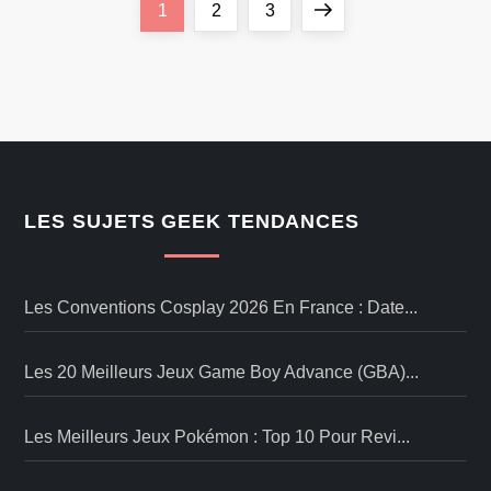
P
Page
Page
Page
Next
1
2
3
a
page
g
i
n
LES SUJETS GEEK TENDANCES
a
Les Conventions Cosplay 2026 En France : Date...
t
i
Les 20 Meilleurs Jeux Game Boy Advance (GBA)...
o
Les Meilleurs Jeux Pokémon : Top 10 Pour Revi...
n