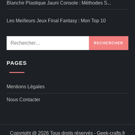
Blanchir Plastique Jauni Console : Méthodes S...
d
Les Meilleurs Jeux Final Fantasy : Mon Top 10
e
s
Rechercher :
p
PAGES
u
b
Mentions Légales
l
Nous Contacter
i
c
Copyright @ 2026 Tous droits réservés - Geek-crafts.fr