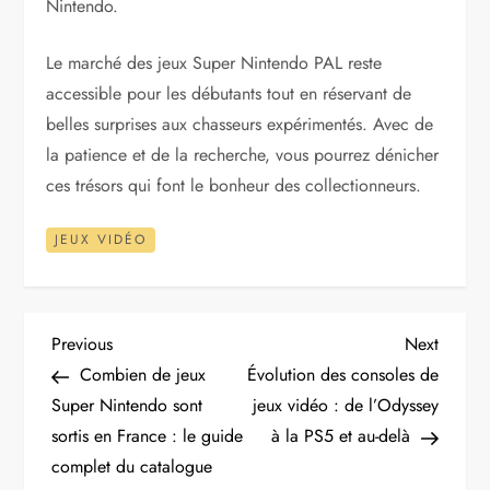
Nintendo.
Le marché des jeux Super Nintendo PAL reste
accessible pour les débutants tout en réservant de
belles surprises aux chasseurs expérimentés. Avec de
la patience et de la recherche, vous pourrez dénicher
ces trésors qui font le bonheur des collectionneurs.
JEUX VIDÉO
N
Previous
Next
Previous
Next
Post
Post
Combien de jeux
Évolution des consoles de
a
Super Nintendo sont
jeux vidéo : de l’Odyssey
sortis en France : le guide
à la PS5 et au-delà
v
complet du catalogue