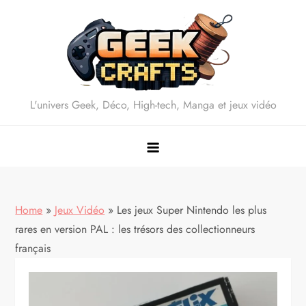
Skip
to
content
L'univers Geek, Déco, High-tech, Manga et jeux vidéo
Home
»
Jeux Vidéo
»
Les jeux Super Nintendo les plus
rares en version PAL : les trésors des collectionneurs
français