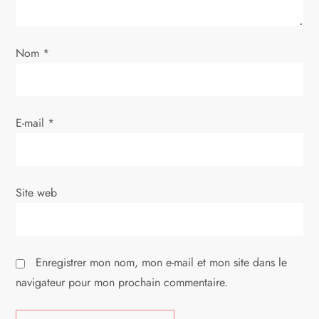
’
a
Nom
*
r
t
E-mail
*
i
c
Site web
l
e
Enregistrer mon nom, mon e-mail et mon site dans le
navigateur pour mon prochain commentaire.