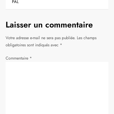
i
PAL
g
Laisser un commentaire
a
t
Votre adresse e-mail ne sera pas publiée.
Les champs
obligatoires sont indiqués avec
*
i
Commentaire
*
o
n
d
e
l