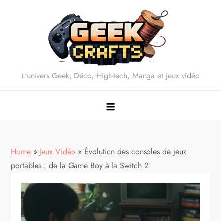
Skip
to
content
L'univers Geek, Déco, High-tech, Manga et jeux vidéo
Home
»
Jeux Vidéo
»
Évolution des consoles de jeux
portables : de la Game Boy à la Switch 2