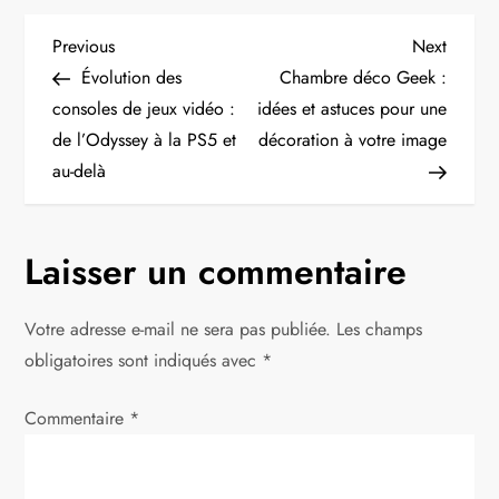
N
Previous
Next
Previous
Next
Post
Post
Évolution des
Chambre déco Geek :
a
consoles de jeux vidéo :
idées et astuces pour une
de l’Odyssey à la PS5 et
décoration à votre image
v
au-delà
i
g
Laisser un commentaire
a
Votre adresse e-mail ne sera pas publiée.
Les champs
t
obligatoires sont indiqués avec
*
i
Commentaire
*
o