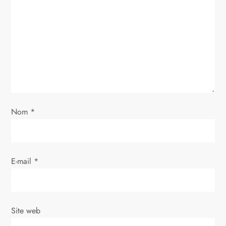
n
d
e
l
’
Nom
*
a
r
E-mail
*
t
i
Site web