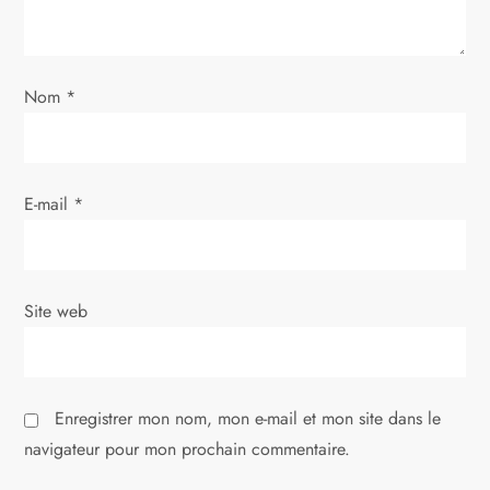
l
’
a
Nom
*
r
t
E-mail
*
i
c
Site web
l
e
Enregistrer mon nom, mon e-mail et mon site dans le
navigateur pour mon prochain commentaire.