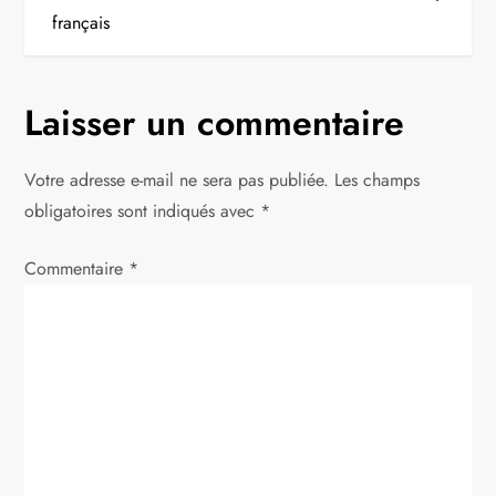
i
français
g
Laisser un commentaire
a
t
Votre adresse e-mail ne sera pas publiée.
Les champs
obligatoires sont indiqués avec
*
i
Commentaire
*
o
n
d
e