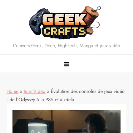
Skip
to
content
L'univers Geek, Déco, High-tech, Manga et jeux vidéo
Home
»
Jeux Vidéo
»
Évolution des consoles de jeux vidéo
: de l’Odyssey à la PS5 et au-delà