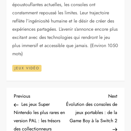
époustouflantes actuelles, les consoles ont
constamment repoussé les limites. Leur trajectoire
reflète l’ingéniosité humaine et le désir de créer des
expériences partagées. L’avenir s’annonce encore plus
excitant avec des technologies qui rendront le jeu
plus immersif et accessible que jamais. (Environ 1050
mots)
JEUX VIDÉO
N
Previous
Next
Previous
Next
Post
Post
Les jeux Super
Évolution des consoles de
a
Nintendo les plus rares en
jeux portables : de la
version PAL : les trésors
Game Boy à la Switch 2
v
des collectionneurs