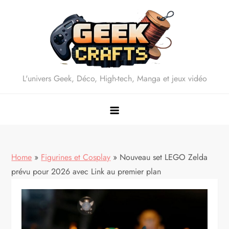
Skip
to
content
L'univers Geek, Déco, High-tech, Manga et jeux vidéo
Home
»
Figurines et Cosplay
»
Nouveau set LEGO Zelda
prévu pour 2026 avec Link au premier plan