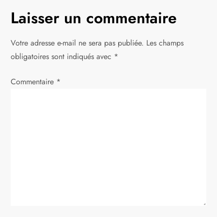
a
Laisser un commentaire
t
Votre adresse e-mail ne sera pas publiée.
Les champs
i
obligatoires sont indiqués avec
*
o
Commentaire
*
n
d
e
l
’
a