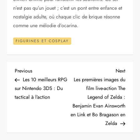
n’est pas qu’un jouet ; c’est un pont entre enfance et
nostalgie adulte, où chaque clic de brique résonne
comme une mélodie d’ocarina.
FIGURINES ET COSPLAY
N
Previous
Next
Previous
Next
Post
Post
Les 10 meilleurs RPG
Les premières images du
a
sur Nintendo 3DS : Du
film live-action The
tactical à l’action
Legend of Zelda :
v
Benjamin Evan Ainsworth
i
en Link et Bo Bragason en
Zelda
g