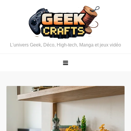
Skip
to
content
L'univers Geek, Déco, High-tech, Manga et jeux vidéo