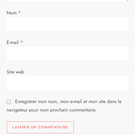
’
Nom
*
a
r
E-mail
*
t
i
Site web
c
l
Enregistrer mon nom, mon e-mail et mon site dans le
e
navigateur pour mon prochain commentaire.