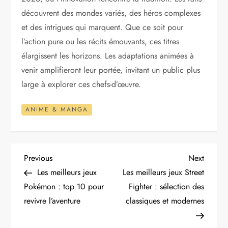
découvrent des mondes variés, des héros complexes
et des intrigues qui marquent. Que ce soit pour
l’action pure ou les récits émouvants, ces titres
élargissent les horizons. Les adaptations animées à
venir amplifieront leur portée, invitant un public plus
large à explorer ces chefs-d’œuvre.
ANIME & MANGA
N
Previous
Next
Previous
Next
Post
Post
Les meilleurs jeux
Les meilleurs jeux Street
a
Pokémon : top 10 pour
Fighter : sélection des
revivre l’aventure
classiques et modernes
v