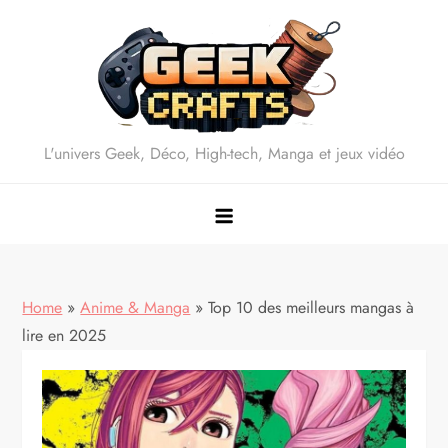
Skip
to
content
L'univers Geek, Déco, High-tech, Manga et jeux vidéo
Home
»
Anime & Manga
»
Top 10 des meilleurs mangas à
lire en 2025