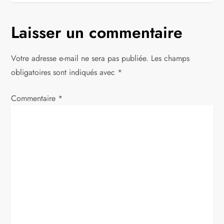
i
g
Laisser un commentaire
a
Votre adresse e-mail ne sera pas publiée.
Les champs
t
obligatoires sont indiqués avec
*
i
Commentaire
*
o
n
d
e
l