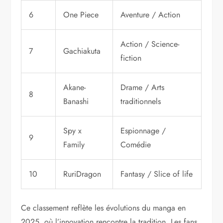
6
One Piece
Aventure / Action
Action / Science-
7
Gachiakuta
fiction
Akane-
Drame / Arts
8
Banashi
traditionnels
Spy x
Espionnage /
9
Family
Comédie
10
RuriDragon
Fantasy / Slice of life
Ce classement reflète les évolutions du manga en
2025, où l’innovation rencontre la tradition. Les fans